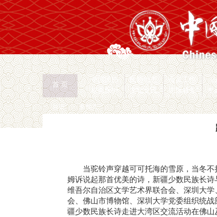
中国民协
民协动态
会员工作
首 页
权益保护
文化交流
志愿服务
专
首页
>
新闻页
当驼铃声穿越可可托海的雪原，当冬不
姆诉说起那首优美的诗，新疆少数民族长诗与
维吾尔自治区文学艺术界联合会、深圳大学
会、佛山市博物馆、深圳大学党委组织统战
疆少数民族长诗走进大湾区交流活动在佛山