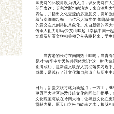
国史诗的比较角度为切入点，谈及史诗在人
差异表达；听完达斯坦的演述，来自深圳大
表达，并指出文化交流的多重意义，需加强
着节奏翩翩起舞；当传承人海拿尔·加那提
的意义在此刻得以具象化。来自新疆的深大
传承人祖力胡玛尔·艾山唱起《幸福中国一
文联及新疆文联相关领导带头跳起来，学生
当古老的长诗在南国热土唱响，当青春
是对“铸牢中华民族共同体意识”这一时代命
圆满成功，是新疆文联深入贯彻落实习近平
成果，是践行了让文化和自然遗产从历史中
日后，新疆文联将此为新起点，一方面，继
更愿同大湾区热爱传统文化的同仁们携手，
文化瑰宝绽放在岭南大地，让粤新文化在更
贡献力量。愿天山之松与岭南之木，根脉相