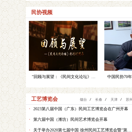
民协视频
“回顾与展望：《民间文化论坛》创刊40周年座谈会”专题片
工艺博览会
烟台
/
长春
/
天津
/
苏
·
2023第八届中国（广东）民间工艺博览会在广州开幕
·
第六届中国（潍坊）民间艺术博览会开幕
·
关于举办2020第七届中国·徐州民间工艺博览会暨“第十五届中国民间文艺山花奖·优秀民间工艺美术作品”初评活动的通知