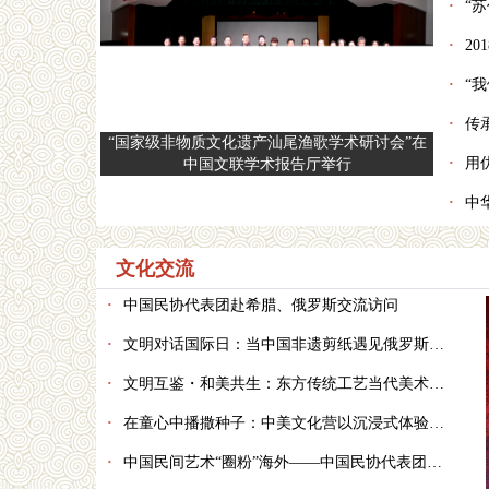
·
“
·
2
·
“我
·
传
“国家级非物质文化遗产汕尾渔歌学术研讨会”在
·
用
中国文联学术报告厅举行
·
中
文化交流
·
中国民协代表团赴希腊、俄罗斯交流访问
·
文明对话国际日：当中国非遗剪纸遇见俄罗斯文学经典
·
文明互鉴・和美共生：东方传统工艺当代美术国际巡展暨国际公共艺术主题论坛亮相联合国总部
·
在童心中播撒种子：中美文化营以沉浸式体验搭建交流新桥梁
·
中国民间艺术“圈粉”海外——中国民协代表团赴英国、爱尔兰交流访问