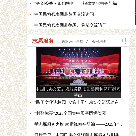
·
“瓷韵茶香・闽韵悠长——福建德化白瓷与福建茶叶特展”在柏林开幕
·
中国民协代表团赴韩国交流访问
·
中国民协代表团赴德国、希腊交流访问
志愿服务
送欢乐下基层
/
会员培训
中国民协文艺志愿服务队走进鲁南制药厂慰问
演出
·
“民间文化进校园”实施十周年总结交流活动在广西南宁举办
·
“村歌嘹亮”2025全国集中展演圆满落幕
·
举志愿服务之旗 续雷锋精神新编 ——2025年“书写新时代的雷锋故事”征文入选结果发布
·
日行千里，中国民协文化润疆志愿服务队到兵团七师开展系列志愿服务活动