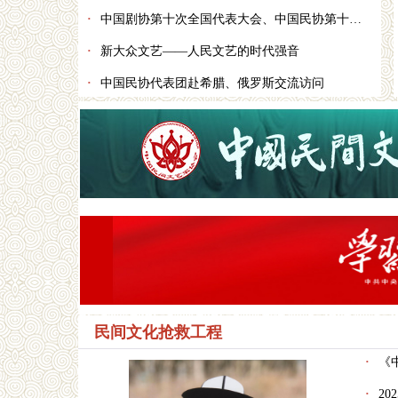
·
中国剧协第十次全国代表大会、中国民协第十一次全国代表大会、中国书协第九次全国代表大会在京召开 李书磊出席开幕式并讲话
·
新大众文艺——人民文艺的时代强音
·
中国民协代表团赴希腊、俄罗斯交流访问
民间文化抢救工程
·
《中
·
20