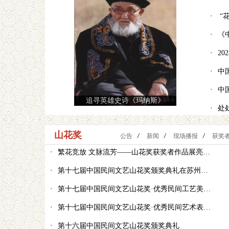
·
“花
·
《
·
20
·
中
·
中
追寻英雄史诗《玛纳斯》
·
处
山花奖
公告
/
新闻
/
现场播报
/
获奖
·
繁花竞放 文脉流芳——山花奖获奖者作品展亮相苏州桃花坞美术馆
·
第十七届中国民间文艺山花奖颁奖典礼在苏州举行
·
第十七届中国民间文艺山花奖·优秀民间工艺美术作品初评活动在广州开幕
·
第十七届中国民间文艺山花奖·优秀民间艺术表演（鼓舞鼓乐）现场初评活动在陕西安塞举办
·
第十六届中国民间文艺山花奖颁奖典礼