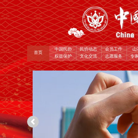
中国民协
民协动态
会员工作
山
首页
权益保护
文化交流
志愿服务
专