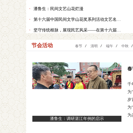
·
潘鲁生：民间文艺山花烂漫
·
第十六届中国民间文学山花奖系列活动文艺名家走进厦门大学暨“文艺名家工作室”授牌仪式成功举办
·
坚守传统根脉，展现民艺风采——在第十六届中国民间文艺山花奖颁奖典礼上的讲话
节会活动
春节
/
清明
/
端午
/
中秋
/
春
千
为
岁
为
为
潘鲁生：调研湛江年例的启示