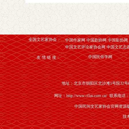
全国文艺家协会：
中国作家网
中国剧协网
中国影协
中国文艺评论家协会网
中国文艺志
中国民俗学网
友 情 链 接：
地址：北京市朝阳区北沙滩1号院32号楼B座11
网址：http://www.cflas.com.cn/ 联系电话
中国民间文艺家协会官网资源
技